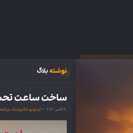
نوشته
بلاگ
ساخت ساعت تحت شبکه با esp8266 و 
9 اکتبر 2020
آردیونو
,
الکترونیک
,
برنامه