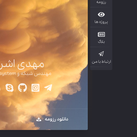
رزومه
پروژه ها
بلاگ
مهدی اشرا
ارتباط با من
مهندس شبکه و Embeded system
دانلود رزومه