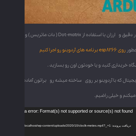
ماتریس ) و ESP8266 با قابلیت های بسیار باحال . سطح آموزش :
چطور
روی esp8266 برنامه های آردوینو رو اجرا کنیم
ه خریداری کنید و یا خودتون اون رو بسازید .
ال که با آردوینو بر روی ساخته میشه رو براتون آماده کردم .
میکنم و خیلی راضیم.
Media error: Format(s) not supported or source(s) not found
دریافت پرونده: https://localhost/wp-content/uploads/2020/10/cloclk-meties.mp4?_=1